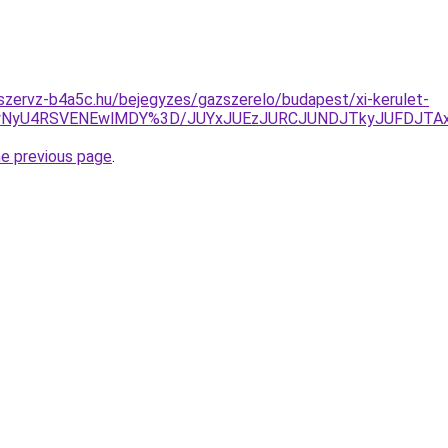
szervz-b4a5c.hu/bejegyzes/gazszerelo/budapest/xi-kerulet-
yNyU4RSVENEwlMDY%3D/JUYxJUEzJURCJUNDJTkyJUFDJTAx
he previous page
.