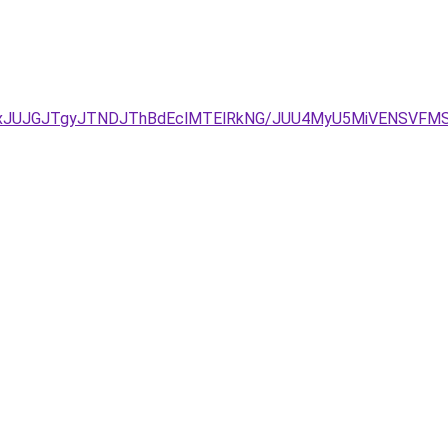
JUJGJTgyJTNDJThBdEclMTElRkNG/JUU4MyU5MiVENSVFMSV