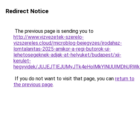
Redirect Notice
The previous page is sending you to
http://www.vizvezetek-szerelo-
vizszereles.cloud/microblog-bejegyzes/irodahaz-
lomtalanitas-2025-amikor-a-regi-butorok-uj-
lehetosegeknek-adjak-at-helyuket/budapest/xii-
kerulet-
hegyvidek/JUJEJTlEJUMyJTk4eHolMkYlNUUlMDhURWk
If you do not want to visit that page, you can
return to
the previous page
.